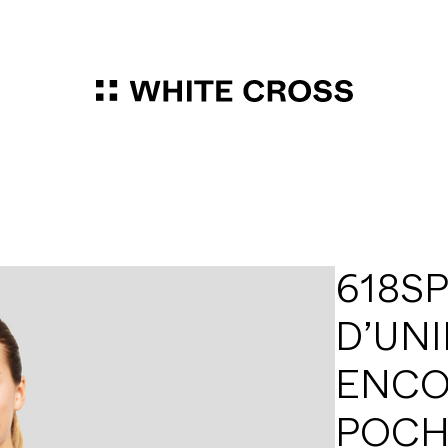
618SP
D’UN
ENCO
POCH