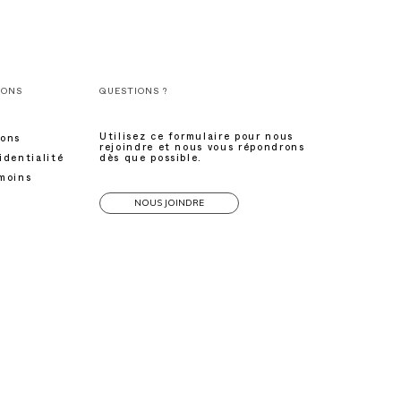
IONS
QUESTIONS ?
Utilisez ce formulaire pour nous
ions
rejoindre et nous vous répondrons
identialité
dès que possible.
émoins
NOUS JOINDRE