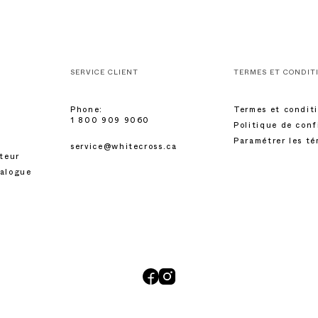
SERVICE CLIENT
TERMES ET CONDIT
Phone:
Termes et condit
1 800 909 9060
Politique de conf
Paramétrer les t
service@whitecross.ca
uteur
talogue