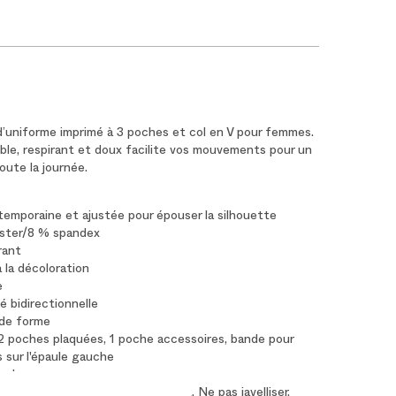
d’uniforme imprimé à 3 poches et col en V pour femmes.
ble, respirant et doux facilite vos mouvements pour un
oute la journée.
emporaine et ajustée pour épouser la silhouette
ster/8 % spandex
rant
 la décoloration
e
té bidirectionnelle
de forme
 2 poches plaquées, 1 poche accessoires, bande pour
s sur l'épaule gauche
érales
chine à l'eau tiède à cycle délicat. Ne pas javelliser.