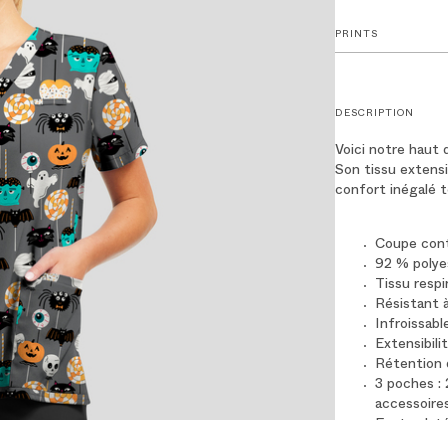
PRINTS
DESCRIPTION
Voici notre haut 
Son tissu extensi
confort inégalé t
Coupe cont
92 % polye
Tissu respi
Résistant à
Infroissabl
Extensibili
Rétention 
3 poches :
accessoire
Fentes lat
Laver en ma