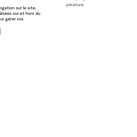
cle délicat. Repasser à basse température.
gation sur le site,
ille petite : 26"
lisées sur et hors du
our gérer vos