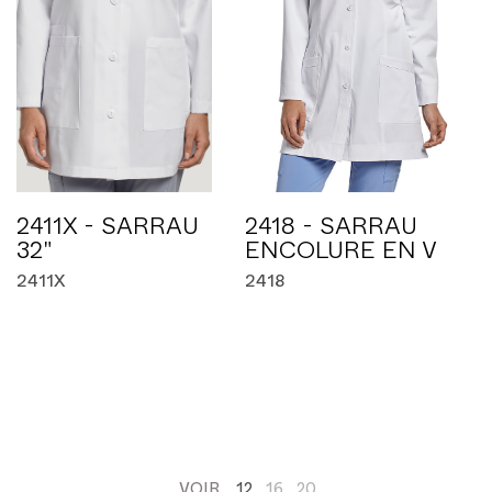
2411X - SARRAU
2418 - SARRAU
32"
ENCOLURE EN V
2411X
2418
VOIR
12
16
20